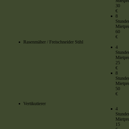
Mietpre
30
€
8
Stun
Mietpre
60
€
Rasenmäher / Freischneider Stihl
4
Stun
Mietpre
25
€
8
Stun
Mietpre
50
€
Vertikutierer
4
Stun
Mietpre
15