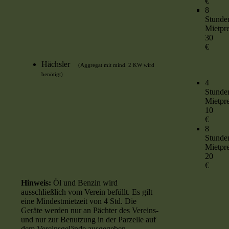
€
8
Stun
Mietpre
30
€
Hächsler
(Aggregat mit mind. 2 KW wird
benötigt)
4
Stun
Mietpre
10
€
8
Stun
Mietpre
20
€
Hinweis:
Öl und Benzin wird
ausschließlich vom Verein befüllt. Es gilt
eine Mindestmietzeit von 4 Std. Die
Geräte werden nur an Pächter des Vereins-
und nur zur Benutzung in der Parzelle auf
dem Vereinsgelände ausgegeben.