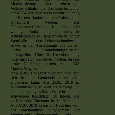
Modernisierung der ehemaligen
Volksbankfiliale, die Asylunterbringung,
der MTW der Feuerwehr ist fahruntüchtig
und für den Bauhof soll ein Aufsitzmäher
angeschafft werden. Die
Gebäudeunterhaltung ist ein sehr
wichtiger Punkt in der Gemeinde, die
Rathausfassade soll saniert werden, an der
Sporthalle und dem Lehrschwimmbecken
sowie an der Aussegnungshalle werden
leichte Instandhaltungsarbeiten
durchgeführt. Über die Urnenbestattung
muss man sich Gedanken machen, da eine
große Nachfrage besteht, sagte BM
Markus Wagner.
BM- Markus Wagner wies hin, wie man
sich in der Gemeinde ehrenamtlich
engagieren kann. Am 26.05. 2019 ist
Kommunalwahl, es wird der Kreistag und
Gemeinderat gewählt. Es wird immer
schwieriger Kandidaten zu finden, wie
auch für das Ehrenamt in den Vereinen.
Am 07.07. 2019 ist das Dorffest, hier wird
das ehrenamtliche Engagement der
Vereine und Institutionen gefragt sein.