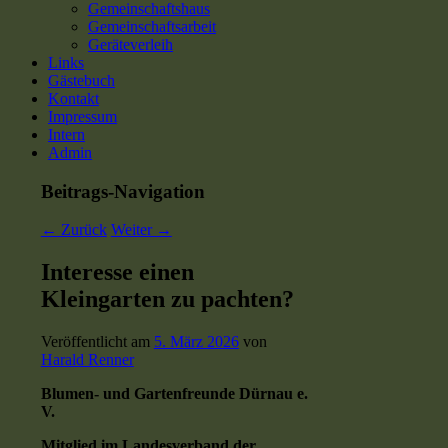
Gemeinschaftshaus
Gemeinschaftsarbeit
Geräteverleih
Links
Gästebuch
Kontakt
Impressum
Intern
Admin
Beitrags-Navigation
←
Zurück
Weiter
→
Interesse einen
Kleingarten zu pachten?
Veröffentlicht am
5. März 2026
von
Harald Renner
Blumen- und Gartenfreunde Dürnau e.
V.
Mitglied im Landesverband der