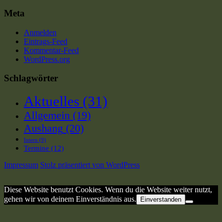
Meta
Anmelden
Eintrags-Feed
Kommentar-Feed
WordPress.org
Schlagwörter
Aktuelles
(31)
Allgemein
(19)
Aushang
(20)
Intern
(9)
Termine
(12)
Impressum
Stolz präsentiert von WordPress
Diese Website benutzt Cookies. Wenn du die Website weiter nutzt,
gehen wir von deinem Einverständnis aus.
Einverstanden