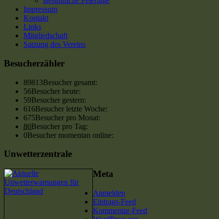
Besinnliche Feiertage
Impressum
Kontakt
Links
Mitgliedschaft
Satzung des Vereins
Besucherzähler
89813
Besucher gesamt:
56
Besucher heute:
59
Besucher gestern:
616
Besucher letzte Woche:
675
Besucher pro Monat:
80
Besucher pro Tag:
0
Besucher momentan online:
Unwetterzentrale
Meta
Anmelden
Eintrags-Feed
Kommentar-Feed