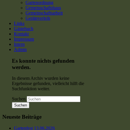
Gartenordnung
Gemeinschaftshaus
Gemeinschaftsarbeit
Geräteverleih
Links
Gästebuch
Kontakt
Impressum
Intern
Admin
Es konnte nichts gefunden
werden.
In diesem Archiv wurden keine
Ergebnisse gefunden, vielleicht hilft die
Suchfunktion weiter.
Suchen
Neueste Beiträge
Gartenfest 13.06.2026