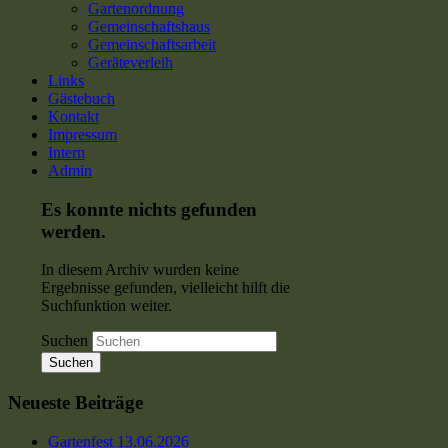
Gartenordnung
Gemeinschaftshaus
Gemeinschaftsarbeit
Geräteverleih
Links
Gästebuch
Kontakt
Impressum
Intern
Admin
Es konnte nichts gefunden
werden.
In diesem Archiv wurden keine
Ergebnisse gefunden, vielleicht hilft die
Suchfunktion weiter.
Suchen
Neueste Beiträge
Gartenfest 13.06.2026