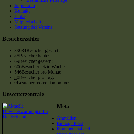
Besinnliche Feiertage
Impressum
Kontakt
Links
Mitgliedschaft
Satzung des Vereins
Besucherzähler
89684
Besucher gesamt:
45
Besucher heute:
69
Besucher gestern:
606
Besucher letzte Woche:
546
Besucher pro Monat:
80
Besucher pro Tag:
0
Besucher momentan online:
Unwetterzentrale
Meta
Anmelden
Eintrags-Feed
Kommentar-Feed