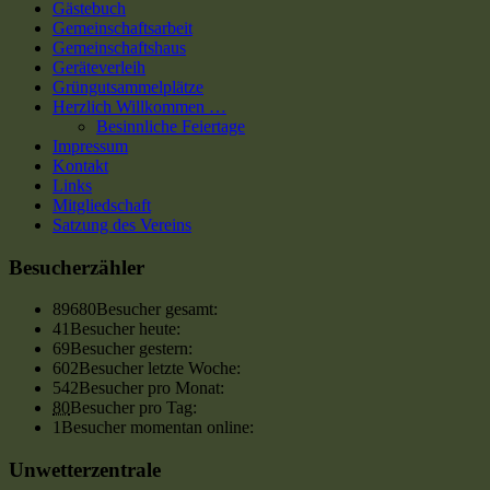
Gästebuch
Gemeinschaftsarbeit
Gemeinschaftshaus
Geräteverleih
Grüngutsammelplätze
Herzlich Willkommen …
Besinnliche Feiertage
Impressum
Kontakt
Links
Mitgliedschaft
Satzung des Vereins
Besucherzähler
89680
Besucher gesamt:
41
Besucher heute:
69
Besucher gestern:
602
Besucher letzte Woche:
542
Besucher pro Monat:
80
Besucher pro Tag:
1
Besucher momentan online:
Unwetterzentrale