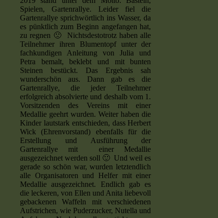
2019 stand unter dem Motto: Basteln,
Spielen, Gartenrallye. Leider fiel die
Gartenrallye sprichwörtlich ins Wasser, da
es pünktlich zum Beginn angefangen hat,
zu regnen 🙁 Nichtsdestotrotz haben alle
Teilnehmer ihren Blumentopf unter der
fachkundigen Anleitung von Julia und
Petra bemalt, beklebt und mit bunten
Steinen bestückt. Das Ergebnis sah
wunderschön aus. Dann gab es die
Gartenrallye, die jeder Teilnehmer
erfolgreich absolvierte und deshalb vom 1.
Vorsitzenden des Vereins mit einer
Medallie geehrt wurden. Weiter haben die
Kinder lautstark entschieden, dass Herbert
Wick (Ehrenvorstand) ebenfalls für die
Erstellung und Ausführung der
Gartenrallye mit einer Medallie
ausgezeichnet werden soll 🙂 Und weil es
gerade so schön war, wurden letztendlich
alle Organisatoren und Helfer mit einer
Medallie ausgezeichnet. Endlich gab es
die leckeren, von Ellen und Anita liebevoll
gebackenen Waffeln mit verschiedenen
Aufstrichen, wie Puderzucker, Nutella und