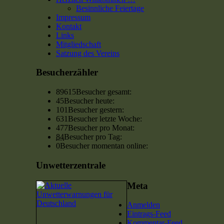
Besinnliche Feiertage
Impressum
Kontakt
Links
Mitgliedschaft
Satzung des Vereins
Besucherzähler
89615
Besucher gesamt:
45
Besucher heute:
101
Besucher gestern:
631
Besucher letzte Woche:
477
Besucher pro Monat:
84
Besucher pro Tag:
0
Besucher momentan online:
Unwetterzentrale
Meta
Anmelden
Eintrags-Feed
Kommentar-Feed