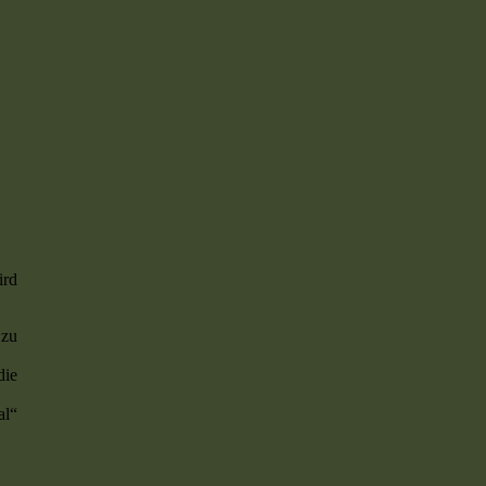
ird
 zu
die
al“